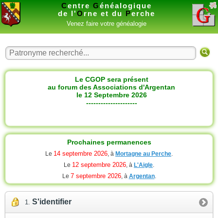
C
entre
G
énéalogique
de l'
O
rne et du
P
erche
Venez faire votre généalogie
Le CGOP sera présent
au forum des Associations d'Argentan
le 12 Septembre 2026
---------------------
Prochaines permanences
14 septembre 2026
Le
, à
Mortagne au Perche
.
12 septembre 2026
Le
, à
L'Aigle
.
7 septembre 2026
Le
, à
Argentan
.
S'identifier