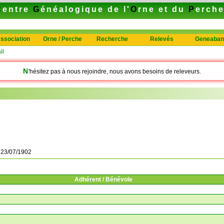
C
entre
G
énéalogique de l'
O
rne et du
P
erch
ssociation
Orne / Perche
Recherche
Relevés
Geneaban
il
N
'hésitez pas à nous rejoindre, nous avons besoins de releveurs.
à
23/07/1902
Adhérent / Bénévole