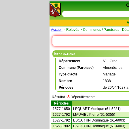
A
Accueil
> Relevés > Communes / Paroisses - Déta
Informations
Département
61 - Orne
Commune (Paroisse)
Almenêches
Type d'acte
Mariage
Nombre
1838
Périodes
de
20/04/1627
8
Résultat :
Dépouillements
Périodes
1577-1650
LEQUART Monique (61-5281)
1627-1792
MAUVIEL Pierre (61-5355)
1627-1792
ESCARTIN Dominique (61-6003)
1627-1902
ESCARTIN Dominique (61-6003)