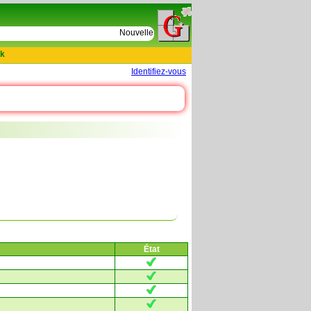
e
Nouvelles tables : 664 actes de D Le Cercueil 15
k
Identifiez-vous
État