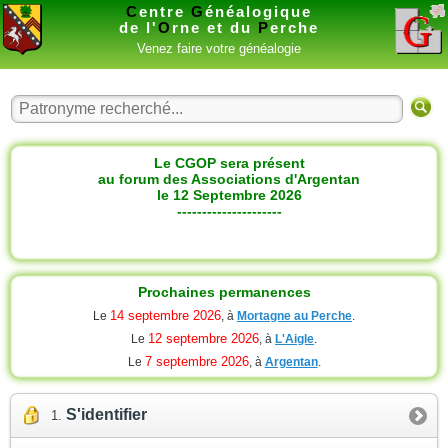
C
entre
G
énéalogique
de l'
O
rne et du
P
erche
Venez faire votre généalogie
Le CGOP sera présent
au forum des Associations d'Argentan
le 12 Septembre 2026
---------------------
Prochaines permanences
14 septembre 2026
Le
, à
Mortagne au Perche
.
12 septembre 2026
Le
, à
L'Aigle
.
7 septembre 2026
Le
, à
Argentan
.
S'identifier