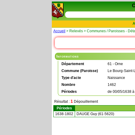
A
Accueil
> Relevés > Communes / Paroisses - Déta
Informations
Département
61 - Orne
Commune (Paroisse)
Le Bourg-Saint-
Type d'acte
Naissance
Nombre
1462
Périodes
de
00/05/1638
1
Résultat :
Dépouillement
Périodes
1638-1802
DAUGE Guy (61-5620)