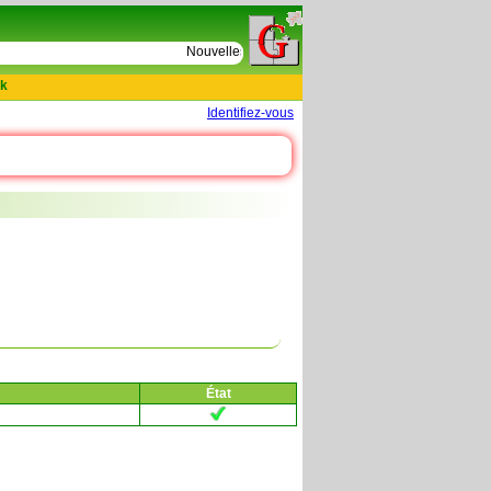
e
Nouvelles tables : 664 actes de D Le Cercueil 159
k
Identifiez-vous
État