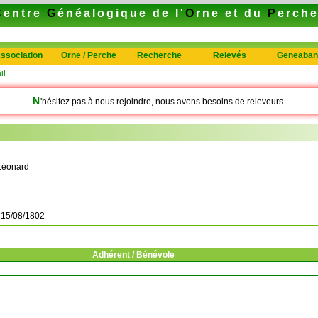
C
entre
G
énéalogique de l'
O
rne et du
P
erch
ssociation
Orne / Perche
Recherche
Relevés
Geneaban
il
N
'hésitez pas à nous rejoindre, nous avons besoins de releveurs.
Léonard
à
15/08/1802
Adhérent / Bénévole