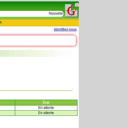
e
Nouvelles tables : 664 actes de D Le Cercueil 159
k
Identifiez-vous
État
En attente
En attente