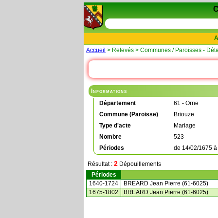
A
Accueil
> Relevés > Communes / Paroisses - Déta
Informations
Département
61 - Orne
Commune (Paroisse)
Briouze
Type d'acte
Mariage
Nombre
523
Périodes
de
14/02/1675
2
Résultat :
Dépouillements
Périodes
1640-1724
BREARD Jean Pierre (61-6025)
1675-1802
BREARD Jean Pierre (61-6025)