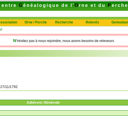
C
entre
G
énéalogique de l'
O
rne et du
P
erch
ssociation
Orne / Perche
Recherche
Relevés
Geneaban
il
N
'hésitez pas à nous rejoindre, nous avons besoins de releveurs.
à
27/11/1792
Adhérent / Bénévole