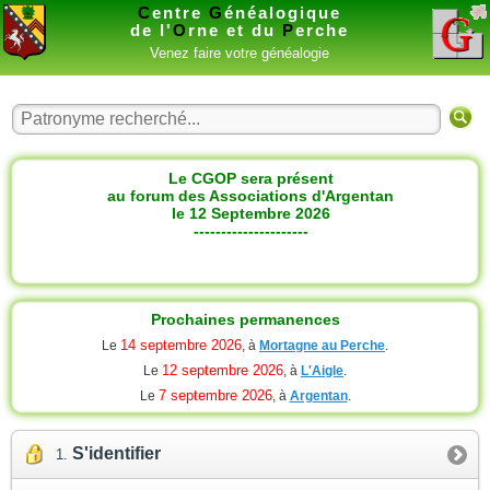
C
entre
G
énéalogique
de l'
O
rne et du
P
erche
Venez faire votre généalogie
Le CGOP sera présent
au forum des Associations d'Argentan
le 12 Septembre 2026
---------------------
Prochaines permanences
14 septembre 2026
Le
, à
Mortagne au Perche
.
12 septembre 2026
Le
, à
L'Aigle
.
7 septembre 2026
Le
, à
Argentan
.
S'identifier