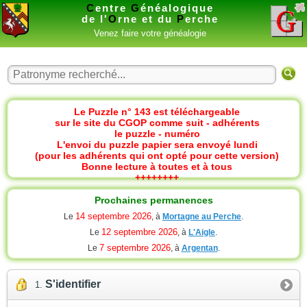
C
entre
G
énéalogique
de l'
O
rne et du
P
erche
Venez faire votre généalogie
Le Puzzle n° 143 est téléchargeable
sur le site du CGOP comme suit - adhérents
le puzzle - numéro
L'envoi du puzzle papier sera envoyé lundi
(pour les adhérents qui ont opté pour cette version)
Bonne lecture à toutes et à tous
++++++++
Prochaines permanences
14 septembre 2026
Le
, à
Mortagne au Perche
.
12 septembre 2026
Le
, à
L'Aigle
.
7 septembre 2026
Le
, à
Argentan
.
S'identifier