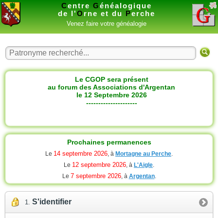
C
entre
G
énéalogique
de l'
O
rne et du
P
erche
Venez faire votre généalogie
Le CGOP sera présent
au forum des Associations d'Argentan
le 12 Septembre 2026
---------------------
Prochaines permanences
14 septembre 2026
Le
, à
Mortagne au Perche
.
12 septembre 2026
Le
, à
L'Aigle
.
7 septembre 2026
Le
, à
Argentan
.
S'identifier