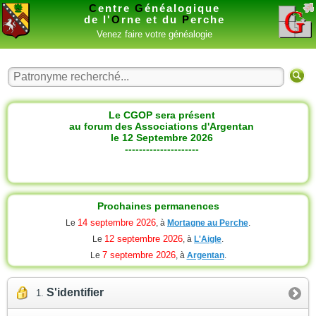
C
entre
G
énéalogique
de l'
O
rne et du
P
erche
Venez faire votre généalogie
Le CGOP sera présent
au forum des Associations d'Argentan
le 12 Septembre 2026
---------------------
Prochaines permanences
14 septembre 2026
Le
, à
Mortagne au Perche
.
12 septembre 2026
Le
, à
L'Aigle
.
7 septembre 2026
Le
, à
Argentan
.
S'identifier