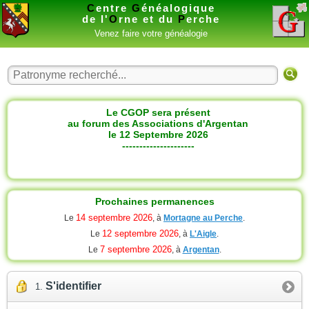
C
entre
G
énéalogique
de l'
O
rne et du
P
erche
Venez faire votre généalogie
Le CGOP sera présent
au forum des Associations d'Argentan
le 12 Septembre 2026
---------------------
Prochaines permanences
14 septembre 2026
Le
, à
Mortagne au Perche
.
12 septembre 2026
Le
, à
L'Aigle
.
7 septembre 2026
Le
, à
Argentan
.
S'identifier