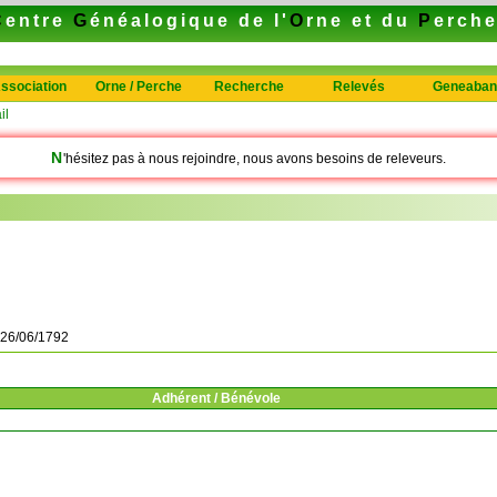
C
entre
G
énéalogique de l'
O
rne et du
P
erch
ssociation
Orne / Perche
Recherche
Relevés
Geneaban
il
N
'hésitez pas à nous rejoindre, nous avons besoins de releveurs.
26/06/1792
Adhérent / Bénévole