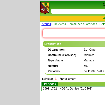
A
Accueil
> Relevés > Communes / Paroisses - Déta
Informations
Département
61 - Orne
Commune (Paroisse)
Mieuxcé
Type d'acte
Mariage
Nombre
562
Périodes
de
11/06/1598
à
1
Résultat :
Dépouillement
Périodes
1598-1792
NOSAL Denise (61-5461)