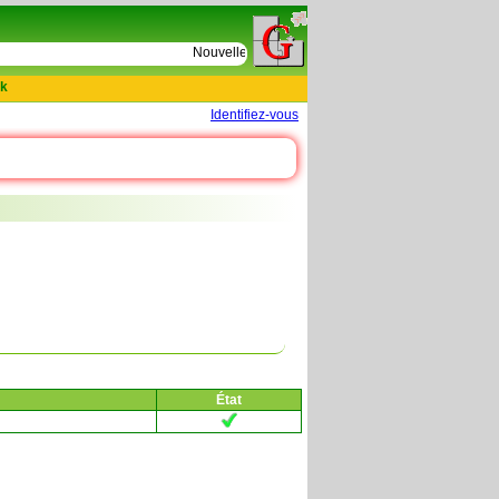
e
Nouvelles tables : 664 actes de D Le Cercueil 15
k
Identifiez-vous
État