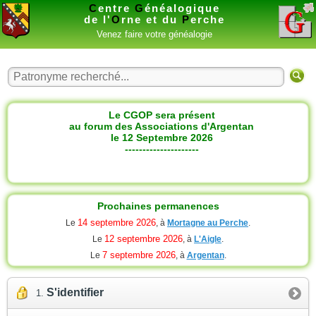
C
entre
G
énéalogique
de l'
O
rne et du
P
erche
Venez faire votre généalogie
Le CGOP sera présent
au forum des Associations d'Argentan
le 12 Septembre 2026
---------------------
Prochaines permanences
14 septembre 2026
Le
, à
Mortagne au Perche
.
12 septembre 2026
Le
, à
L'Aigle
.
7 septembre 2026
Le
, à
Argentan
.
S'identifier