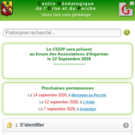
C
entre
G
énéalogique
de l'
O
rne et du
P
erche
Venez faire votre généalogie
Le CGOP sera présent
au forum des Associations d'Argentan
le 12 Septembre 2026
---------------------
Prochaines permanences
14 septembre 2026
Le
, à
Mortagne au Perche
.
12 septembre 2026
Le
, à
L'Aigle
.
7 septembre 2026
Le
, à
Argentan
.
S'identifier