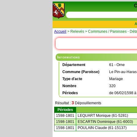
A
Accueil
> Relevés > Communes / Paroisses - Déta
Informations
Département
61 - Orne
Commune (Paroisse)
Le Pin-au-Haras
Type d'acte
Mariage
Nombre
320
Périodes
de
06/02/1598
3
Résultat :
Dépouillements
Périodes
1598-1801
LEQUART Monique (61-5281)
1598-1801
ESCARTIN Dominique (61-6003)
1598-1801
POULAIN Claude (61-15137)