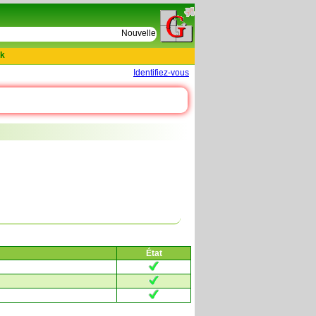
e
Nouvelles tables : 664 actes de D Le Cercueil 15
k
Identifiez-vous
État