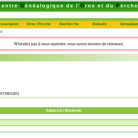
C
entre
G
énéalogique de l'
O
rne et du
P
erch
ssociation
Orne / Perche
Recherche
Relevés
Geneaban
il
N
'hésitez pas à nous rejoindre, nous avons besoins de releveurs.
à
07/06/1801
Adhérent / Bénévole