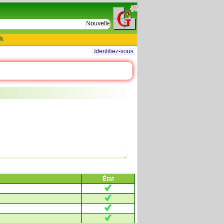
e
Nouvelles tables : 664 actes de D Le Cercueil 15
k
Identifiez-vous
État