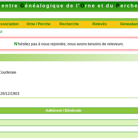
C
entre
G
énéalogique de l'
O
rne et du
P
erch
ssociation
Orne / Perche
Recherche
Relevés
Geneaban
il
N
'hésitez pas à nous rejoindre, nous avons besoins de releveurs.
Courteraie
à
26/12/1903
Adhérent / Bénévole