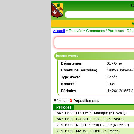
A
Accueil
> Relevés > Communes / Paroisses - Déta
Informations
Département
61 - Orne
Commune (Paroisse)
Saint-Aubin-de-
Type d'acte
Decès
Nombre
1939
Périodes
de
26/12/1667
5
Résultat :
Dépouillements
Périodes
1667-1792
LEQUART Monique (61-5281)
1667-1793
GUIBERT Jacques (61-5641)
1779-1903
KELLER Jean Claude (61-5639)
1779-1903
MAUVIEL Pierre (61-5355)