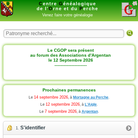
C
entre
G
énéalogique
de l'
O
rne et du
P
erche
Venez faire votre généalogie
Le CGOP sera présent
au forum des Associations d'Argentan
le 12 Septembre 2026
---------------------
Prochaines permanences
14 septembre 2026
Le
, à
Mortagne au Perche
.
12 septembre 2026
Le
, à
L'Aigle
.
7 septembre 2026
Le
, à
Argentan
.
S'identifier