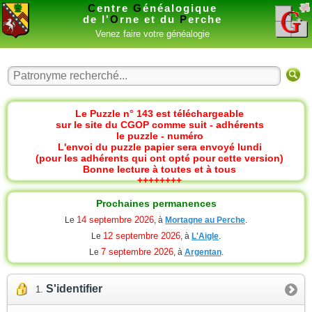
C
entre
G
énéalogique
de l'
O
rne et du
P
erche
Venez faire votre généalogie
Le Puzzle n° 143 est téléchargeable
sur le site du CGOP comme suit - adhérents
le puzzle - numéro
L'envoi du puzzle papier sera envoyé lundi
(pour les adhérents qui ont opté pour cette version)
Bonne lecture à toutes et à tous
++++++++
Prochaines permanences
14 septembre 2026
Le
, à
Mortagne au Perche
.
12 septembre 2026
Le
, à
L'Aigle
.
7 septembre 2026
Le
, à
Argentan
.
S'identifier